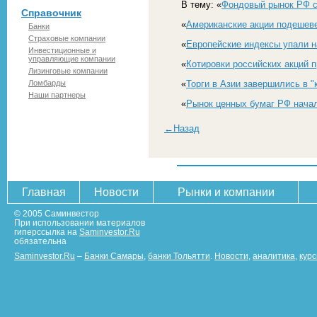
В тему: «
Фондовый рынок РФ с 
Справочник
«
Американские акции подешев
Банки
Страховые компании
«
Европейские индексы упали н
Инвестиционные и
управляющие компании
«
Котировки российских акций 
Лизинговые компании
Ломбарды
«
Торги в Азии завершились в "
Наши партнеры
«
Рынок ценных бумаг РФ нача
←Назад
Главная
Новости
Рынки и компании
© 2005 Саминвестор
При использовании материалов
гиперссылка на
Saminvestor.Ru
обязательна
Saminvestor.Ru
–
Банки Самары
,
банки Тольятти
.
Новости
,
аналитика
,
кур