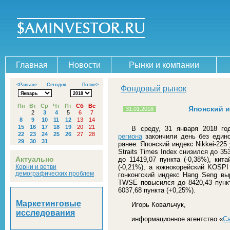
Главная
Новости
Рынки и компании
<Раньше
Сегодня
Позже>
Фондовый рынок
Пн
Вт
Ср
Чт
Пт
Сб
Вс
Японский и
31.01.2018
1
2
3
4
5
6
7
8
9
10
11
12
13
14
15
16
17
18
19
20
21
В среду, 31 января 2018 г
22
23
24
25
26
27
28
региона
закончили день без едино
29
30
31
ранее. Японский индекс Nikkei-225 
Straits Times Index снизился до 35
Актуально
до 11419,07 пункта (-0,38%), кит
Корни и ветви
(-0,21%), а южнокорейский KOSPI 
демографических проблем
гонконгский индекс Hang Seng выр
TWSE повысился до 8420,43 пункт
6037,68 пункта (+0,25%).
Маркетинговые
Игорь Ковальчук,
исследования
информационное агентство «
С