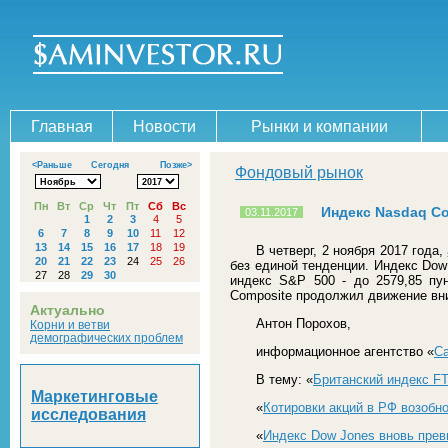
Главная
Новости
Рынки и компании
<Раньше
Сегодня
Позже>
Фондовый рынок
Пн
Вт
Ср
Чт
Пт
Сб
Вс
Индекс Nasdaq Co
03.11.2017
1
2
3
4
5
6
7
8
9
10
11
12
13
14
15
16
17
18
19
В четверг, 2 ноября 2017 года,
20
21
22
23
24
25
26
без единой тенденции. Индекс Dow
27
28
29
30
индекс S&P 500 - до 2579,85 пун
Composite продолжил движение вниз
Актуально
Антон Порохов,
Корни и ветви
демографических проблем
информационное агентство «
С
В тему: «
Британский индекс F
Маркетинговые
«
Котировки акций в РФ возобн
исследования
«
Индекс Dow Jones вновь прев