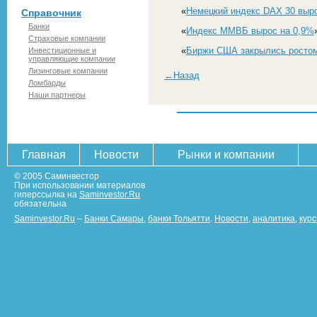
«
Немецкий индекс DAX 30 выр
Справочник
Банки
«
Индекс ММВБ вырос на 0,9%
Страховые компании
«
Биржи США закрылись росто
Инвестиционные и
управляющие компании
Лизинговые компании
←Назад
Ломбарды
Наши партнеры
Главная
Новости
Рынки и компании
© 2005 Саминвестор
При использовании материалов
гиперссылка на
Saminvestor.Ru
обязательна
Saminvestor.Ru
–
Банки Самары
,
банки Тольятти
.
Новости
,
аналитика
,
кур