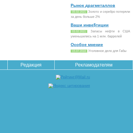
Рынок драгметаллов
Золото и серебро потеряли
05.02.2021
за день больше 2%
Ваши инве$тиции
Запасы нефти в США
03.02.2021
уменьшились на 1 млн. баррелей
Особое мнение
Уголовное дело для Габы
15.07.2018
Редакция
Рекламодателям