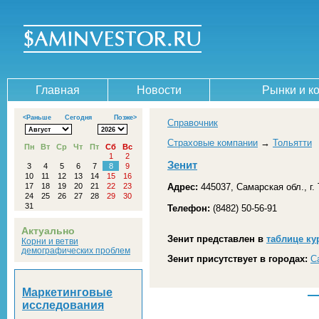
Главная
Новости
Рынки и к
<Раньше
Сегодня
Позже>
Справочник
Страховые компании
→
Тольятти
Пн
Вт
Ср
Чт
Пт
Сб
Вс
1
2
Зенит
3
4
5
6
7
8
9
10
11
12
13
14
15
16
17
18
19
20
21
22
23
Адрес:
445037, Самарская обл., г.
24
25
26
27
28
29
30
31
Телефон:
(8482) 50-56-91
Актуально
Зенит представлен в
таблице ку
Корни и ветви
демографических проблем
Зенит присутствует в городах:
С
Маркетинговые
исследования