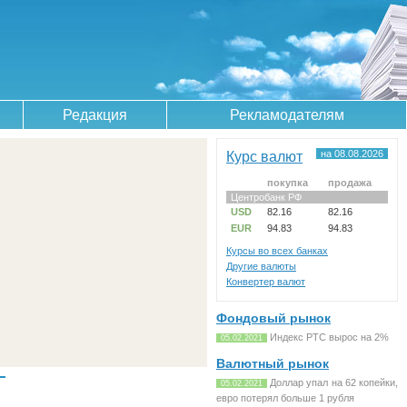
Редакция
Рекламодателям
Курс валют
на 08.08.2026
покупка
продажа
Центробанк РФ
USD
82.16
82.16
EUR
94.83
94.83
Курсы во всех банках
Другие валюты
Конвертер валют
Фондовый рынок
Индекс РТС вырос на 2%
05.02.2021
Валютный рынок
Доллар упал на 62 копейки,
05.02.2021
евро потерял больше 1 рубля