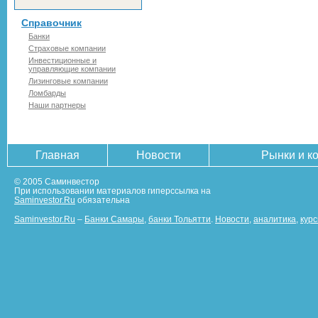
Справочник
Банки
Страховые компании
Инвестиционные и
управляющие компании
Лизинговые компании
Ломбарды
Наши партнеры
Главная
Новости
Рынки и к
© 2005 Саминвестор
При использовании материалов гиперссылка на
Saminvestor.Ru
обязательна
Saminvestor.Ru
–
Банки Самары
,
банки Тольятти
.
Новости
,
аналитика
,
кур