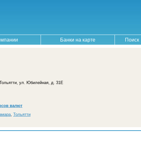
омпании
Банки на карте
Поиск
 Тольятти, ул. Юбилейная, д. 31Е
рсов валют
амара
,
Тольятти