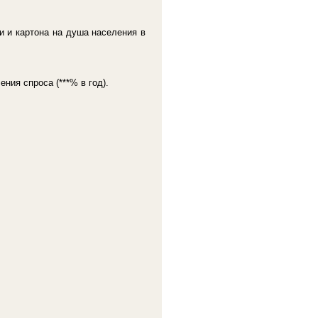
ги и картона на душа населения в
ния спроса (***% в год).