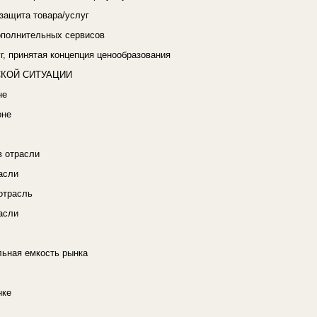
защита товара/услуг
ополнительных сервисов
г, принятая концепция ценообразования
КОЙ СИТУАЦИИ
не
оне
в отрасли
асли
отрасль
асли
льная емкость рынка
нке