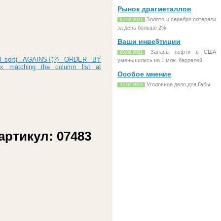
Рынок драгметаллов
Золото и серебро потеряли
05.02.2021
за день больше 2%
Ваши инве$тиции
Запасы нефти в США
03.02.2021
d_sort) AGAINST(?) ORDER BY
уменьшились на 1 млн. баррелей
x matching the column list at
Особое мнение
Уголовное дело для Габы
15.07.2018
артикул: 07483