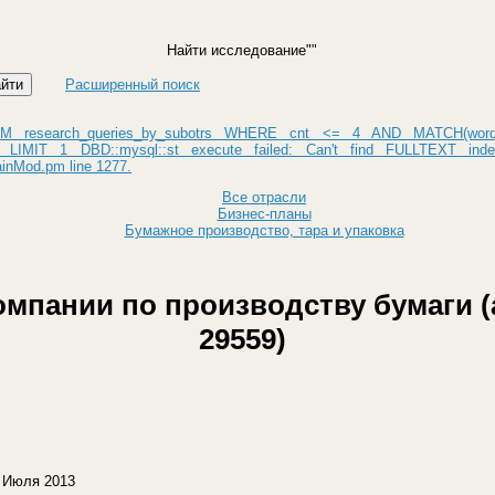
Найти исследование
Расширенный поиск
 research_queries_by_subotrs WHERE cnt <= 4 AND MATCH(wor
LIMIT 1 DBD::mysql::st execute failed: Can't find FULLTEXT inde
inMod.pm line 1277.
Все отрасли
Бизнес-планы
Бумажное производство, тара и упаковка
омпании по производству бумаги (
29559)
 Июля 2013