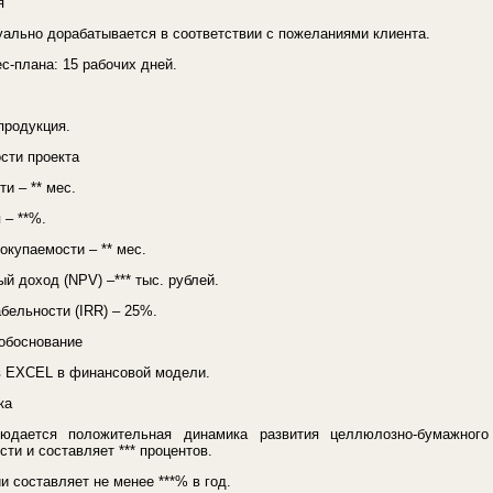
я
ально дорабатывается в соответствии с пожеланиями клиента.
с-плана: 15 рабочих дней.
продукция.
сти проекта
и – ** мес.
 – **%.
окупаемости – ** мес.
й доход (NPV) –*** тыс. рублей.
бельности (IRR) – 25%.
 обоснование
в EXCEL в финансовой модели.
ка
дается положительная динамика развития целлюлозно-бумажного 
ти и составляет *** процентов.
и составляет не менее ***% в год.