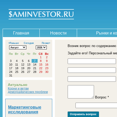
Главная
Новости
Рынки и к
<Раньше
Сегодня
Позже>
Возник вопрос по содержанию
Задайте его! Персональный м
Пн
Вт
Ср
Чт
Пт
Сб
Вс
1
2
3
4
5
6
7
8
9
10
11
12
13
14
15
16
17
18
19
20
21
22
23
24
25
26
27
28
29
30
31
Актуально
Корни и ветви
демографических проблем
Вопрос *
Маркетинговые
исследования