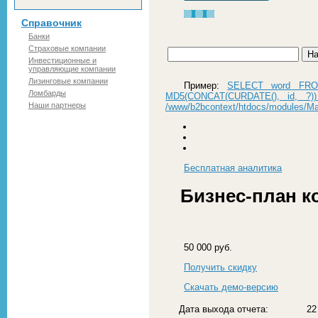
Справочник
Банки
Страховые компании
Инвестиционные и
управляющие компании
Лизинговые компании
Пример:
SELECT word FROM
Ломбарды
MD5(CONCAT(CURDATE(), id, ?)) 
Наши партнеры
/www/b2bcontext/htdocs/modules/Ma
Бесплатная
аналитика
Бизнес-план к
50 000 руб.
Получить скидку
Скачать демо-версию
Дата выхода отчета:
22