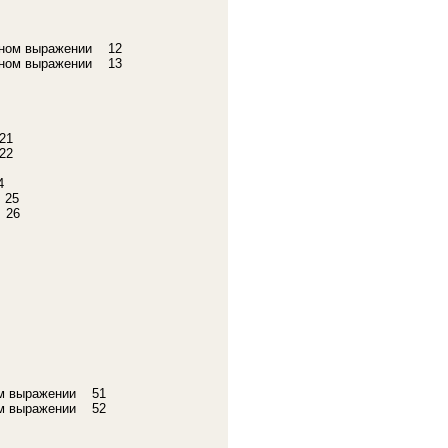
льном выражении 12
стном выражении 13
21
22
4
 25
 26
ном выражении 51
ном выражении 52