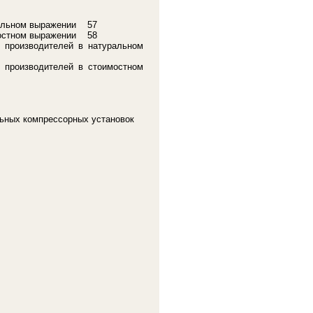
уральном выражении 57
имостном выражении 58
е производителей в натуральном
е производителей в стоимостном
ильных компрессорных установок