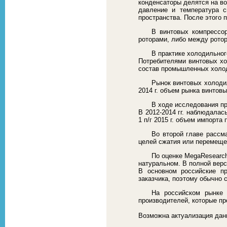
конденсаторы делятся на во
давление и температура с
пространства. После этого 
В винтовых компрессо
роторами, либо между ротор
В практике холодильно
Потребителями винтовых х
состав промышленных холод
Рынок винтовых холоди
2014 г. объем рынка винтов
В ходе исследования п
В 2012-2014 гг. наблюдала
1 п/г 2015 г. объем импорта
Во второй главе рассм
целей сжатия или перемещен
По оценке MegaResearch
натуральном. В полной верс
В основном российские пр
заказчика, поэтому обычно 
На российском рынке 
производителей, которые пр
Возможна актуализация данн