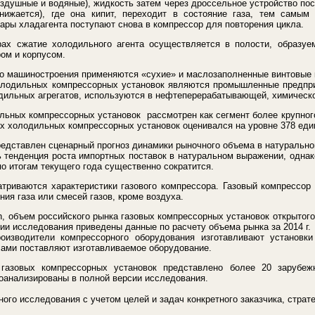
здушные и водяные), жидкость затем через дроссельное устройство пост
нижается), где она кипит, переходит в состояние газа, тем самым
пары хладагента поступают снова в компрессор для повторения цикла.
рах сжатие холодильного агента осуществляется в полости, образ
ом и корпусом.
го машиностроения применяются «сухие» и маслозаполненные винтовые
олодильных компрессорных установок являются промышленные предпри
ильных агрегатов, используются в нефтеперерабатывающей, химической
льных компрессорных установок рассмотрен как сегмент более крупног
ых холодильных компрессорных установок оценивался на уровне 378 еди
редставлен сценарный прогноз динамики рыночного объема в натуральн
сь тенденция роста импортных поставок в натуральном выражении, одн
 по итогам текущего года существенно сократится.
атриваются характеристики газового компрессора. Газовый компрессор
ия газа или смесей газов, кроме воздуха.
, объем российского рынка газовых компрессорных установок открытого т
ии исследования приведены данные по расчету объема рынка за 2014 г.
оизводители компрессорного оборудования изготавливают установки
сами поставляют изготавливаемое оборудование.
газовых компрессорных установок представлено более 20 зарубеж
оанализированы в полной версии исследования.
ого исследования с учетом целей и задач конкретного заказчика, страте