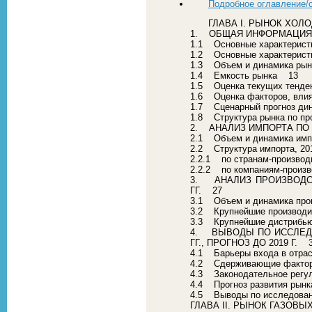
Подробное оглавление/
ГЛАВА I. РЫНОК ХОЛО
1. ОБЩАЯ ИНФОРМАЦИЯ 
1.1 Основные характерист
1.2 Основные характерист
1.3 Объем и динамика рынк
1.4 Емкость рынка 13
1.5 Оценка текущих тенден
1.6 Оценка факторов, вл
1.7 Сценарный прогноз ди
1.8 Структура рынка по пр
2. АНАЛИЗ ИМПОРТА ПО 
2.1 Объем и динамика импор
2.2 Структура импорта, 2
2.2.1 по странам-произво
2.2.2 по компаниям-прои
3. АНАЛИЗ ПРОИЗВОДСТ
ГГ. 27
3.1 Объем и динамика прои
3.2 Крупнейшие производит
3.3 Крупнейшие дистрибью
4. ВЫВОДЫ ПО ИССЛЕДО
ГГ., ПРОГНОЗ ДО 2019 Г. 
4.1 Барьеры входа в отр
4.2 Сдерживающие факто
4.3 Законодательное регу
4.4 Прогноз развития рынк
4.5 Выводы по исследов
ГЛАВА II. РЫНОК ГАЗОВЫ