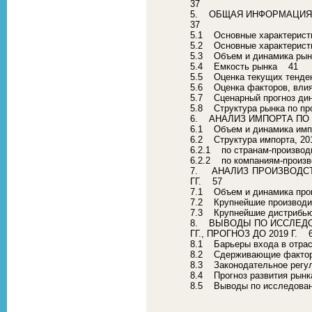
37
5. ОБЩАЯ ИНФОРМАЦИЯ П
37
5.1 Основные характерист
5.2 Основные характерист
5.3 Объем и динамика рынк
5.4 Емкость рынка 41
5.5 Оценка текущих тенден
5.6 Оценка факторов, вл
5.7 Сценарный прогноз ди
5.8 Структура рынка по пр
6. АНАЛИЗ ИМПОРТА ПО 
6.1 Объем и динамика импо
6.2 Структура импорта, 20
6.2.1 по странам-произво
6.2.2 по компаниям-прои
7. АНАЛИЗ ПРОИЗВОДСТВ
ГГ. 57
7.1 Объем и динамика прои
7.2 Крупнейшие производит
7.3 Крупнейшие дистрибью
8. ВЫВОДЫ ПО ИССЛЕДОВ
ГГ., ПРОГНОЗ ДО 2019 Г. 
8.1 Барьеры входа в отр
8.2 Сдерживающие факто
8.3 Законодательное регу
8.4 Прогноз развития рынк
8.5 Выводы по исследов