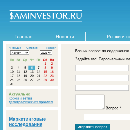
Главная
Новости
Рынки и к
<Раньше
Сегодня
Позже>
Возник вопрос по содержанию
Задайте его! Персональный м
Пн
Вт
Ср
Чт
Пт
Сб
Вс
1
2
3
4
5
6
7
8
9
10
11
12
13
14
15
16
17
18
19
20
21
22
23
24
25
26
27
28
29
30
31
Актуально
Корни и ветви
демографических проблем
Вопрос *
Маркетинговые
исследования