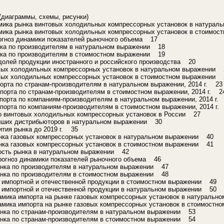
(диаграммы, схемы, рисунки)
мика рынка винтовых холодильных компрессорных установок в натура
мика рынка винтовых холодильных компрессорных установок в стоимо
огноз динамики показателей рыночного объема 17
нка по производителям в натуральном выражении 18
нка по производителям в стоимостном выражении 19
долей продукции иностранного и российского производства 20
вых холодильных компрессорных установок в натуральном выражении 
вых холодильных компрессорных установок в стоимостном выражении 
порта по странам-производителям в натуральном выражении, 2014 г. 23
мпорта по странам-производителям в стоимостном выражении, 2014 г. 2
мпорта по компаниям-производителям в натуральном выражении, 2014 г.
мпорта по компаниям-производителям в стоимостном выражении, 2014 г.
о винтовых холодильных компрессорных установок в России 27
ейших дистрибьюторов в натуральном выражении 30
ития рынка до 2019 г. 35
нка газовых компрессорных установок в натуральном выражении 40
нка газовых компрессорных установок в стоимостном выражении 41
ость рынка в натуральном выражении 42
рогноз динамики показателей рыночного объема 46
ынка по производителям в натуральном выражении 47
ынка по производителям в стоимостном выражении 48
 импортной и отечественной продукции в стоимостном выражении 49
 импортной и отечественной продукции в натуральном выражении 50
амика импорта на рынке газовых компрессорных установок в натураль
амика импорта на рынке газовых компрессорных установок в стоимост
ынка по странам-производителям в натуральном выражении 53
ынка по странам-производителям в стоимостном выражении 54