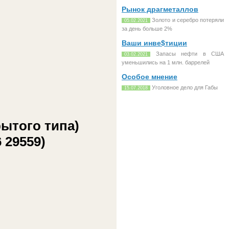
Рынок драгметаллов
Золото и серебро потеряли
05.02.2021
за день больше 2%
Ваши инве$тиции
Запасы нефти в США
03.02.2021
уменьшились на 1 млн. баррелей
Особое мнение
Уголовное дело для Габы
15.07.2018
ытого типа)
 29559)