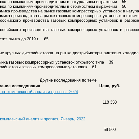
ынка по компаниям-производителям в натуральном выражении 55
ынка по компаниям-производителям в стоимостном выражении 56
амика производства на рынке газовых компрессорных установок в нат
амика производства на рынке газовых компрессорных установок в сто
оссийского производства газовых компрессорных установок в разрез
оссийского производства газовых компрессорных установок в разрез
ития рынка до 2019 г. 65
ные крупных дистрибьюторов на рынке дистрибьюторы винтовых холод
рынка газовых компрессорных установок открытого типа 39
трибьюторы газовых компрессорных установок 61
Другие исследования по теме
вание исследования
Цена, руб.
ов: комплексный анализ и прогноз - 2024
118 350
комплексный анализ и прогноз. Январь, 2022
58 500