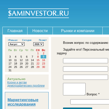
Главная
Новости
Рынки и компании
<Раньше
Сегодня
Позже>
Возник вопрос по содержанию
Задайте его! Персональный м
Пн
Вт
Ср
Чт
Пт
Сб
Вс
задачу
1
2
3
4
5
6
7
8
9
10
11
12
13
14
15
16
17
18
19
20
21
22
23
24
25
26
27
28
29
30
31
Актуально
Корни и ветви
демографических проблем
Вопрос *
Маркетинговые
исследования