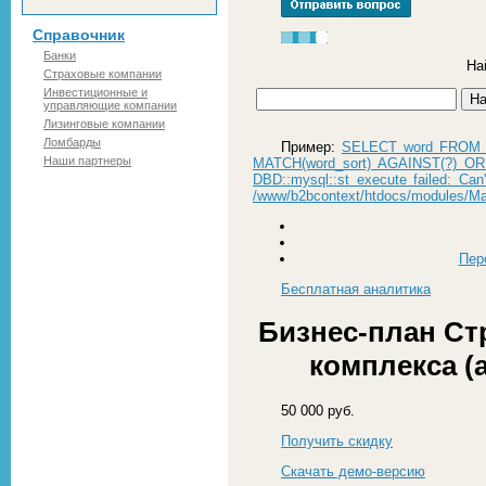
Справочник
Банки
На
Страховые компании
Инвестиционные и
управляющие компании
Лизинговые компании
Ломбарды
Пример:
SELECT word FROM r
Наши партнеры
MATCH(word_sort) AGAINST(?) OR
DBD::mysql::st execute failed: Can
/www/b2bcontext/htdocs/modules/Ma
Пер
Бесплатная
аналитика
Бизнес-план Ст
комплекса (а
50 000 руб.
Получить скидку
Скачать демо-версию