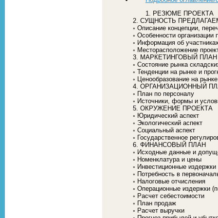
1. РЕЗЮМЕ ПРОЕКТА
2. СУЩНОСТЬ ПРЕДЛАГАЕ
◦ Описание концепции, пере
◦ Особенности организации 
◦ Информация об участниках
◦ Месторасположение проек
3. МАРКЕТИНГОВЫЙ ПЛАН
◦ Состояние рынка складски
◦ Тенденции на рынке и прог
◦ Ценообразование на рынке 
4. ОРГАНИЗАЦИОННЫЙ П
◦ План по персоналу
◦ Источники, формы и усло
5. ОКРУЖЕНИЕ ПРОЕКТА
◦ Юридический аспект
◦ Экологический аспект
◦ Социальный аспект
◦ Государственное регулиро
6. ФИНАНСОВЫЙ ПЛАН
◦ Исходные данные и допущ
◦ Номенклатура и цены
◦ Инвестиционные издержки
◦ Потребность в первонача
◦ Налоговые отчисления
◦ Операционные издержки (
◦ Расчет себестоимости
◦ План продаж
◦ Расчет выручки
◦ Прогноз прибылей и убытк