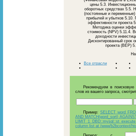
цены 5.3. Инвестиционн
оборотных средствах 5.5. 
(постоянные и переменные) 
прибылей и убытков 5.10.
эффективности проекта 5.
Методика оценки эффек
стоимость (NPV) 5.11.4. В
доходности инвестиций
Дисконтированный срок о
проекта (BEP) 5
На
Все отрасли
Рекомендуем в поисковую 
слов из вашего запроса, смотри
Пример:
SELECT word FROM
AND MATCH(word_sort) AGAINST
LIMIT 1 DBD::mysql::st execute
column list at /www/b2bcontext/h
Период:
c