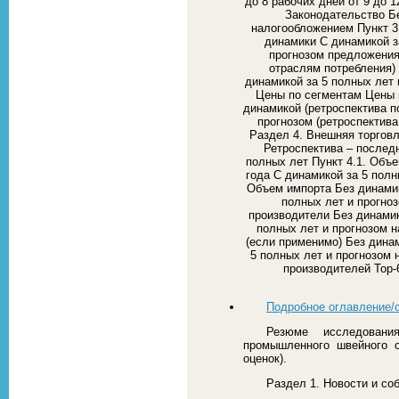
до 8 рабочих дней от 9 до 1
Законодательство Б
налогообложением Пункт 3
динамики С динамикой з
прогнозом предложения 
отраслям потребления)
динамикой за 5 полных лет 
Цены по сегментам Цены 
динамикой (ретроспектива п
прогнозом (ретроспектива
Раздел 4. Внешняя торговл
Ретроспектива – послед
полных лет Пункт 4.1. Объ
года С динамикой за 5 полн
Объем импорта Без динамик
полных лет и прогно
производители Без динамик
полных лет и прогнозом н
(если применимо) Без дина
5 полных лет и прогнозом 
производителей Top-
Подробное оглавление/
Резюме исследовани
промышленного швейного о
оценок).
Раздел 1. Новости и соб