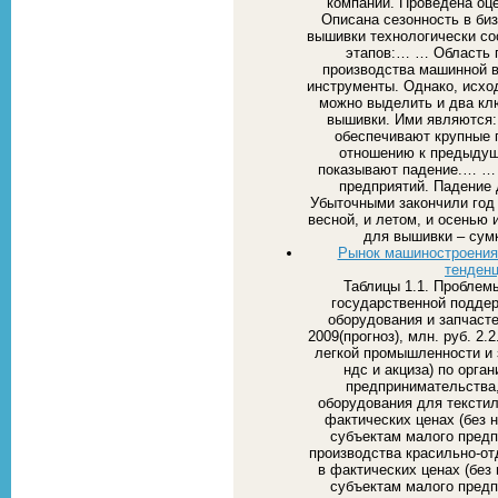
компаний. Проведена оц
Описана сезонность в би
вышивки технологически со
этапов:… … Область 
производства машинной 
инструменты. Однако, исхо
можно выделить и два кл
вышивки. Ими являются:
обеспечивают крупные п
отношению к предыдущ
показывают падение.… … 
предприятий. Падение
Убыточными закончили год
весной, и летом, и осенью 
для вышивки – сумк
Рынок машиностроения 
тенденц
Таблицы 1.1. Проблем
государственной поддер
оборудования и запчаст
2009(прогноз), млн. руб. 2
легкой промышленности и 
ндс и акциза) по орга
предпринимательства,
оборудования для текстил
фактических ценах (без н
субъектам малого предп
производства красильно-от
в фактических ценах (без 
субъектам малого предп