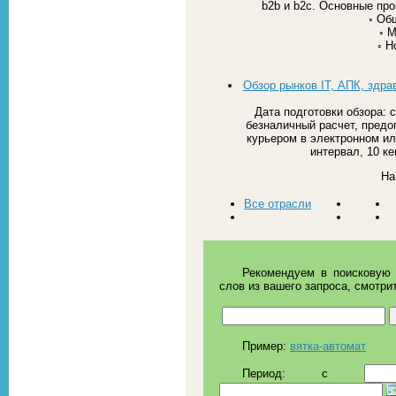
b2b и b2c. Основные пр
◦ Об
◦ 
◦ Н
Обзор рынков IT, АПК, здра
Дата подготовки обзора: 
безналичный расчет, предо
курьером в электронном или
интервал, 10 ке
На
Все отрасли
Рекомендуем в поисковую 
слов из вашего запроса, смотри
Пример:
вятка-автомат
Период:
c