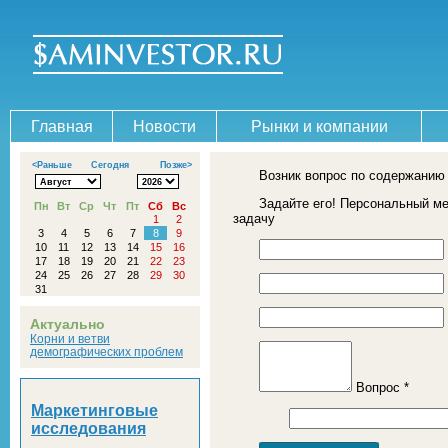
Главная
Новости
Рынки и компании
<Раньше
Сегодня
Позже>
Возник вопрос по содержанию
Задайте его! Персональный м
Пн
Вт
Ср
Чт
Пт
Сб
Вс
задачу
1
2
3
4
5
6
7
8
9
10
11
12
13
14
15
16
17
18
19
20
21
22
23
24
25
26
27
28
29
30
31
Актуально
Корни и ветви
демографических проблем
Вопрос *
Маркетинговые
исследования