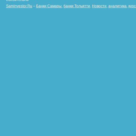
Saminvestor.Ru
–
Банки Самары
,
банки Тольятти
.
Новости
,
аналитика
,
кур