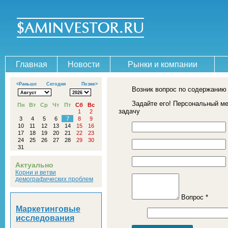
Главная
Новости
Рынки и компании
<Раньше
Сегодня
Позже>
Возник вопрос по содержанию
Задайте его! Персональный м
Пн
Вт
Ср
Чт
Пт
Сб
Вс
задачу
1
2
3
4
5
6
7
8
9
10
11
12
13
14
15
16
17
18
19
20
21
22
23
24
25
26
27
28
29
30
31
Актуально
Корни и ветви
демографических проблем
Вопрос *
Маркетинговые
исследования