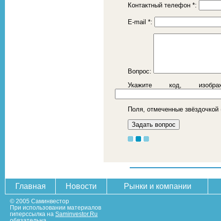
Контактный телефон
*
:
E-mail
*
:
Вопрос:
Укажите код, изоб
Поля, отмеченные звёздочкой 
Главная
Новости
Рынки и компании
© 2005 Саминвестор
При использовании материалов
гиперссылка на
Saminvestor.Ru
обязательна