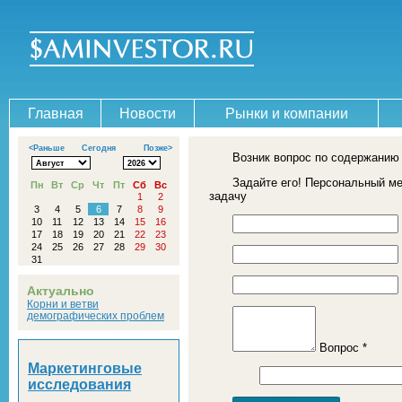
Главная
Новости
Рынки и компании
<Раньше
Сегодня
Позже>
Возник вопрос по содержанию
Задайте его! Персональный м
Пн
Вт
Ср
Чт
Пт
Сб
Вс
задачу
1
2
3
4
5
6
7
8
9
10
11
12
13
14
15
16
17
18
19
20
21
22
23
24
25
26
27
28
29
30
31
Актуально
Корни и ветви
демографических проблем
Вопрос *
Маркетинговые
исследования