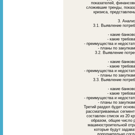
показателей, финансов
сложившие тренды, показ
кризиса, представлен
3. Анали
3.1. Выявление потре
- какие банко
- какие требов
- преимущества и недостат
- планы по закупка
3.2. Выявление потре
- какие банко
- какие требов
- преимущества и недостат
- планы по закупка
3.3. Выявление потре
- какие банко
- какие требов
- преимущества и недостат
- планы по закупка
Третий раздел будет основ
рассматриваемых сегмент
составлен список из 20 к
образом, общее число 
машиностроительной отра
которые будут задава
дополнительно согл