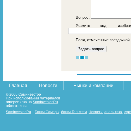
Вопрос:
Укажите код, изоб
Поля, отмеченные звёздочкой 
Главная
Новости
Рынки и компании
© 2005 Саминвестор
При использовании материалов
гиперссылка на
Saminvestor.Ru
обязательна
Saminvestor.Ru
–
Банки Самары
,
банки Тольятти
.
Новости
,
аналитика
,
кур